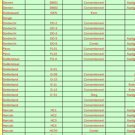
Diemen
DM31
Conventioneel
Aardg
Diemen
DM32
Conventioneel
Aardg
Dodewaard
GKN
Kern
Donge
Dordrecht
DO-2
Conventioneel
Dordrecht
DO-3
Conventioneel
Dordrecht
DO-4
Conventioneel
Dordrecht
DO-5
Conventioneel
Aardg
Dordrecht
DO-6
Combi
Aardg
Flevo
FL01
Conventioneel
Aardg
Flevo
FL02
Conventioneel
Aardg
Galileïstraat
FG-A
Conventioneel
Aardg
Galileïstraat
Gelderland
G-01
Gelderland
G-09
Conventioneel
Gelderland
G-10
Conventioneel
Gelderland
G-11
Conventioneel
Kole
Gelderland
G-12
Conventioneel
Kole
Gelderland
G S1
Steg
Aardg
Gelderland
Conventioneel
Gelderland
Conventioneel
Harculo
HC1
Conventioneel
Aardg
Harculo
HC2
Conventioneel
Aardg
Harculo
HC3
Conventioneel
Aardg
Harculo
HC4
Conventioneel
Aardg
Harculo
HC50
Combi
Aardg