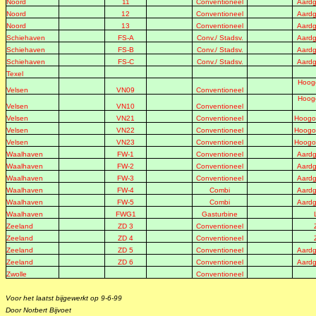
Noord
11
Conventioneel
Aardg
Noord
12
Conventioneel
Aardg
Noord
13
Conventioneel
Aardg
Schiehaven
FS-A
Conv./ Stadsv.
Aardg
Schiehaven
FS-B
Conv./ Stadsv.
Aardg
Schiehaven
FS-C
Conv./ Stadsv.
Aardg
Texel
Hoog
Velsen
VN09
Conventioneel
Hoog
Velsen
VN10
Conventioneel
Velsen
VN21
Conventioneel
Hoogov
Velsen
VN22
Conventioneel
Hoogov
Velsen
VN23
Conventioneel
Hoogov
Waalhaven
FW-1
Conventioneel
Aardg
Waalhaven
FW-2
Conventioneel
Aardg
Waalhaven
FW-3
Conventioneel
Aardg
Waalhaven
FW-4
Combi
Aardg
Waalhaven
FW-5
Combi
Aardg
Waalhaven
FWG1
Gasturbine
Zeeland
ZD 3
Conventioneel
Zeeland
ZD 4
Conventioneel
Zeeland
ZD 5
Conventioneel
Aardg
Zeeland
ZD 6
Conventioneel
Aardg
Zwolle
Conventioneel
Voor het laatst bijgewerkt op 9-6-99
Door Norbert Bijvoet