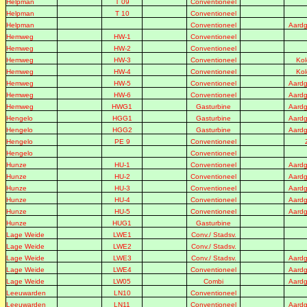
Helpman
T 09
Conventioneel
Helpman
T 10
Conventioneel
Helpman
Conventioneel
Aardg
Hemweg
HW-1
Conventioneel
Hemweg
HW-2
Conventioneel
Hemweg
HW-3
Conventioneel
Kol
Hemweg
HW-4
Conventioneel
Kol
Hemweg
HW-5
Conventioneel
Aardg
Hemweg
HW-6
Conventioneel
Aardg
Hemweg
HWG1
Gasturbine
Aardg
Hengelo
HGG1
Gasturbine
Aardg
Hengelo
HGG2
Gasturbine
Aardg
Hengelo
PE 9
Conventioneel
Hengelo
Conventioneel
Hunze
HU-1
Conventioneel
Aardg
Hunze
HU-2
Conventioneel
Aardg
Hunze
HU-3
Conventioneel
Aardg
Hunze
HU-4
Conventioneel
Aardg
Hunze
HU-5
Conventioneel
Aardg
Hunze
HUG1
Gasturbine
Lage Weide
LWE1
Conv./ Stadsv.
Lage Weide
LWE2
Conv./ Stadsv.
Lage Weide
LWE3
Conv./ Stadsv.
Aardg
Lage Weide
LWE4
Conventioneel
Aardg
Lage Weide
LW05
Combi
Aardg
Leeuwarden
LN10
Conventioneel
Leeuwarden
LN11
Conventioneel
Aardg