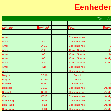
Eenheden 
Eenheden
Lokatie
Eenheid
Soort
Brand
Amer
1
Conventioneel
Amer
A-21
Conventioneel
Amer
A-31
Conventioneel
Amer
A-41
Conv./ Stadsv.
Kole
Amer
A-51
Conv./ Stadsv.
Kole
Amer
A-61
Conv./ Stadsv.
Aardg
Amer
A-71
Conv./ Stadsv.
Aardg
Amer
EB
Conventioneel
Amer
Conventioneel
Bergum
BG10
Combi
Bergum
BG20
Combi
Borculo
BCG1
Gasturbine
Borssele
BS10
Conventioneel
Aardg
Borssele
BS11
Conventioneel
Aardg
Claus
CC-B
Conventioneel
Aardg
Den Haag
GV14
Conventioneel
Aardg
Den Haag
T 12
Conventioneel
Aardg
Den Haag
T 13
Conventioneel
Aardg