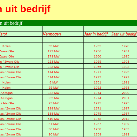
uit bedrijf
 uit bedrijf
stof
Vermogen
Jaar in bedrijf
Jaar uit bedrijf
Kolen
55 MW
1952
1978
Zware Olie
123 MW
1956
1981
Zware Olie
173 MW
1960
1985
n / Zware Olie
223 MW
1965
1993
n / Zware Olie
223 MW
1966
1993
as / Zware Olie
414 MW
1971
1995
as / Zware Olie
414 MW
1972
1997
Kolen
9 MW
1951
1981
Kolen
55 MW
1952
1978
Aardgas
332 MW
1974
2000
Aardgas
332 MW
1974
2001
Lichte Olie
23 MW
1975
1995
as / Zware Olie
188 MW
1971
1987
as / Zware Olie
188 MW
1975
1987
as / Zware Olie
640 MW
1978
2011
as / Zware Olie
61 MW
1967
1989
as / Zware Olie
30 MW
1958
1983
as / Zware Olie
30 MW
1958
1983