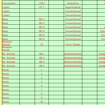
Leeuwarden
LN12
Gasturbine
Leiden
HT 1
Tegendrukturb.
Leiden
Conventioneel
Leiden
Conventioneel
Maas
MC-1
Conventioneel
Maas
MC-2
Conventioneel
Maas
MC-3
Conventioneel
Maas
MC-4
Conventioneel
Kole
Maas
MC-5
Conventioneel
Kol
Maas
MC-6
Conventioneel
Kol
Merwede
kanaal
12
Conv./ Stadsv.
Merwede
kanaal
Nic. Beetsst.
NB 1
Stadsverwarming
Aardg
Nic. Beetsst.
NB 2
Stadsverwarming
Aardg
Nic. Beetsst.
NB 3
Stadsverwarming
Aardg
Nic. Beetsst.
NB 5
Stadsverwarming
Aardg
Noord
1
Noord
2
Noord
3
Noord
4
Noord
5
Noord
7
Noord
8
Noord
9
Noord
10