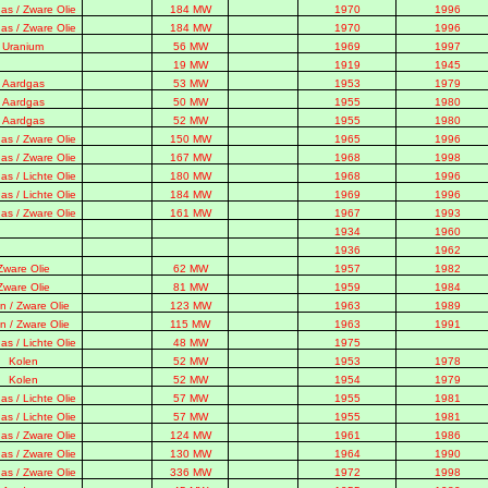
as / Zware Olie
184 MW
1970
1996
as / Zware Olie
184 MW
1970
1996
Uranium
56 MW
1969
1997
19 MW
1919
1945
Aardgas
53 MW
1953
1979
Aardgas
50 MW
1955
1980
Aardgas
52 MW
1955
1980
as / Zware Olie
150 MW
1965
1996
as / Zware Olie
167 MW
1968
1998
as / Lichte Olie
180 MW
1968
1996
as / Lichte Olie
184 MW
1969
1996
as / Zware Olie
161 MW
1967
1993
1934
1960
1936
1962
Zware Olie
62 MW
1957
1982
Zware Olie
81 MW
1959
1984
n / Zware Olie
123 MW
1963
1989
n / Zware Olie
115 MW
1963
1991
as / Lichte Olie
48 MW
1975
Kolen
52 MW
1953
1978
Kolen
52 MW
1954
1979
as / Lichte Olie
57 MW
1955
1981
as / Lichte Olie
57 MW
1955
1981
as / Zware Olie
124 MW
1961
1986
as / Zware Olie
130 MW
1964
1990
as / Zware Olie
336 MW
1972
1998